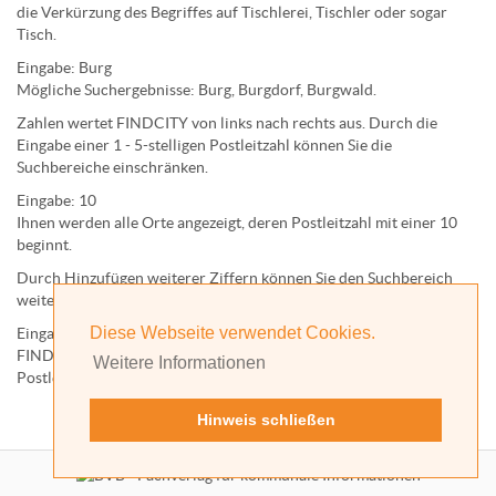
die Verkürzung des Begriffes auf
Tischlerei
,
Tischler
oder sogar
Tisch
.
Eingabe:
Burg
Mögliche Suchergebnisse:
Burg
,
Burg
dorf,
Burg
wald.
Zahlen wertet FINDCITY von links nach rechts aus. Durch die
Eingabe einer 1 - 5-stelligen Postleitzahl können Sie die
Suchbereiche einschränken.
Eingabe:
10
Ihnen werden
alle Orte
angezeigt, deren
Postleitzahl
mit einer
10
beginnt.
Durch Hinzufügen weiterer Ziffern können Sie den Suchbereich
weiter einschränken.
Diese Webseite verwendet Cookies.
Eingabe:
10585
FINDCITY präsentiert Ihnen ausschließlich die zu dieser
Weitere Informationen
Postleitzahl gehörende Kommune; in diesem Fall Berlin.
Hinweis schließen