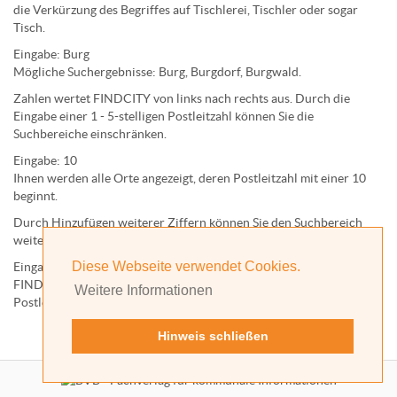
die Verkürzung des Begriffes auf
Tischlerei
,
Tischler
oder sogar
Tisch
.
Eingabe:
Burg
Mögliche Suchergebnisse:
Burg
,
Burg
dorf,
Burg
wald.
Zahlen wertet FINDCITY von links nach rechts aus. Durch die
Eingabe einer 1 - 5-stelligen Postleitzahl können Sie die
Suchbereiche einschränken.
Eingabe:
10
Ihnen werden
alle Orte
angezeigt, deren
Postleitzahl
mit einer
10
beginnt.
Durch Hinzufügen weiterer Ziffern können Sie den Suchbereich
weiter einschränken.
Diese Webseite verwendet Cookies.
Eingabe:
10585
FINDCITY präsentiert Ihnen ausschließlich die zu dieser
Weitere Informationen
Postleitzahl gehörende Kommune; in diesem Fall Berlin.
Hinweis schließen