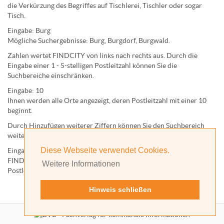
die Verkürzung des Begriffes auf
Tischlerei
,
Tischler
oder sogar
Tisch
.
Eingabe:
Burg
Mögliche Suchergebnisse:
Burg
,
Burg
dorf,
Burg
wald.
Zahlen wertet FINDCITY von links nach rechts aus. Durch die
Eingabe einer 1 - 5-stelligen Postleitzahl können Sie die
Suchbereiche einschränken.
Eingabe:
10
Ihnen werden
alle Orte
angezeigt, deren
Postleitzahl
mit einer
10
beginnt.
Durch Hinzufügen weiterer Ziffern können Sie den Suchbereich
weiter einschränken.
Diese Webseite verwendet Cookies.
Eingabe:
10585
FINDCITY präsentiert Ihnen ausschließlich die zu dieser
Weitere Informationen
Postleitzahl gehörende Kommune; in diesem Fall Berlin.
Hinweis schließen