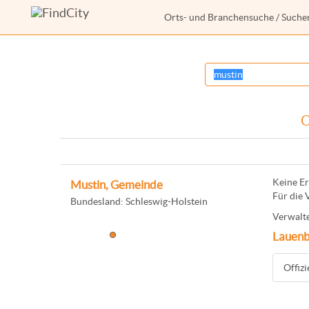
Orts- und Branchensuche
/ Suche
O
Keine Er
Mustin, Gemeinde
Für die 
Bundesland: Schleswig-Holstein
Verwalte
Lauenb
Offiz