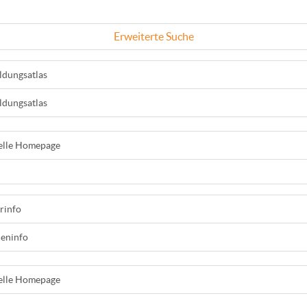
Erweiterte Suche
ldungsatlas
ldungsatlas
ielle Homepage
rinfo
ieninfo
ielle Homepage