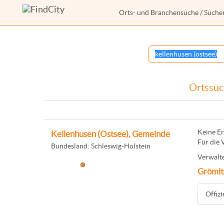
Orts- und Branchensuche
/ Suche
Ortssuch
Keine Er
Kellenhusen (Ostsee), Gemeinde
Für die 
Bundesland: Schleswig-Holstein
Verwalte
Grömit
Offiz