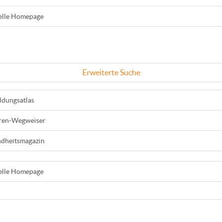
ielle Homepage
Erweiterte Suche
ldungsatlas
ren-Wegweiser
dheitsmagazin
ielle Homepage