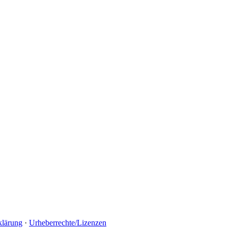
klärung
·
Urheberrechte/Lizenzen