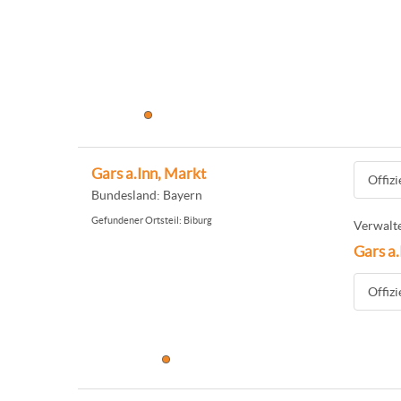
Gars a.Inn, Markt
Offiz
Bundesland: Bayern
Gefundener Ortsteil: Biburg
Verwalte
Gars a
Offiz