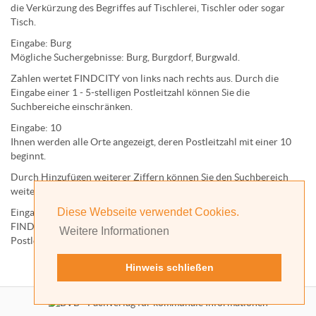
die Verkürzung des Begriffes auf
Tischlerei
,
Tischler
oder sogar
Tisch
.
Eingabe:
Burg
Mögliche Suchergebnisse:
Burg
,
Burg
dorf,
Burg
wald.
Zahlen wertet FINDCITY von links nach rechts aus. Durch die
Eingabe einer 1 - 5-stelligen Postleitzahl können Sie die
Suchbereiche einschränken.
Eingabe:
10
Ihnen werden
alle Orte
angezeigt, deren
Postleitzahl
mit einer
10
beginnt.
Durch Hinzufügen weiterer Ziffern können Sie den Suchbereich
weiter einschränken.
Diese Webseite verwendet Cookies.
Eingabe:
10585
FINDCITY präsentiert Ihnen ausschließlich die zu dieser
Weitere Informationen
Postleitzahl gehörende Kommune; in diesem Fall Berlin.
Hinweis schließen