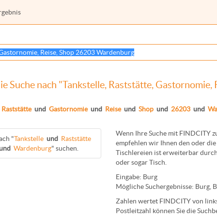
rgebnis
ie Suche nach "Tankstelle, Raststätte, Gastornomi
Raststätte
und
Gastornomie
und
Reise
und
Shop
und
26203
und
Wa
Wenn Ihre Suche mit FINDCITY zun
ach "
Tankstelle
und
Raststätte
empfehlen wir Ihnen den oder die 
und
Wardenburg
" suchen.
Tischlereien
ist erweiterbar durch
oder sogar
Tisch
.
Eingabe:
Burg
Mögliche Suchergebnisse:
Burg
,
B
Zahlen wertet FINDCITY von links 
Postleitzahl können Sie die Suchb