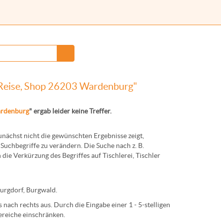
e, Reise, Shop 26203 Wardenburg"
rdenburg
" ergab leider keine Treffer.
ächst nicht die gewünschten Ergebnisse zeigt,
Suchbegriffe zu verändern. Die Suche nach z. B.
 die Verkürzung des Begriffes auf
Tischlerei
,
Tischler
urg
dorf,
Burg
wald.
nach rechts aus. Durch die Eingabe einer 1 - 5-stelligen
ereiche einschränken.