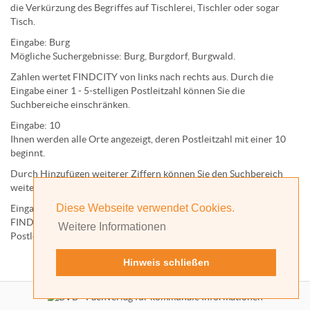
die Verkürzung des Begriffes auf
Tischlerei
,
Tischler
oder sogar
Tisch
.
Eingabe:
Burg
Mögliche Suchergebnisse:
Burg
,
Burg
dorf,
Burg
wald.
Zahlen wertet FINDCITY von links nach rechts aus. Durch die
Eingabe einer 1 - 5-stelligen Postleitzahl können Sie die
Suchbereiche einschränken.
Eingabe:
10
Ihnen werden
alle Orte
angezeigt, deren
Postleitzahl
mit einer
10
beginnt.
Durch Hinzufügen weiterer Ziffern können Sie den Suchbereich
weiter einschränken.
Diese Webseite verwendet Cookies.
Eingabe:
10585
FINDCITY präsentiert Ihnen ausschließlich die zu dieser
Weitere Informationen
Postleitzahl gehörende Kommune; in diesem Fall Berlin.
Hinweis schließen