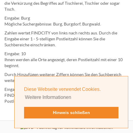
die Verkürzung des Begriffes auf
Tischlerei
,
Tischler
oder sogar
Tisch
.
Eingabe:
Burg
Mögliche Suchergebnisse:
Burg
,
Burg
dorf,
Burg
wald.
Zahlen wertet FINDCITY von links nach rechts aus. Durch die
Eingabe einer 1 - 5-stelligen Postleitzahl können Sie die
Suchbereiche einschränken.
Eingabe:
10
Ihnen werden
alle Orte
angezeigt, deren
Postleitzahl
mit einer
10
beginnt.
Durch Hinzufügen weiterer Ziffern können Sie den Suchbereich
weiter einschränken.
Diese Webseite verwendet Cookies.
Eingabe:
10585
FINDCITY präsentiert Ihnen ausschließlich die zu dieser
Weitere Informationen
Postleitzahl gehörende Kommune; in diesem Fall Berlin.
Hinweis schließen