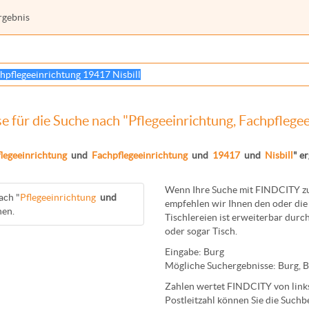
rgebnis
 für die Suche nach "Pflegeeinrichtung, Fachpflege
legeeinrichtung
und
Fachpflegeeinrichtung
und
19417
und
Nisbill
" e
Wenn Ihre Suche mit FINDCITY zun
ach "
Pflegeeinrichtung
und
empfehlen wir Ihnen den oder die 
hen.
Tischlereien
ist erweiterbar durch
oder sogar
Tisch
.
Eingabe:
Burg
Mögliche Suchergebnisse:
Burg
,
B
Zahlen wertet FINDCITY von links 
Postleitzahl können Sie die Suchb