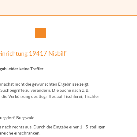
einrichtung 19417 Nisbill"
rgab leider keine Treffer.
ächst nicht die gewünschten Ergebnisse zeigt,
Suchbegriffe zu verändern. Die Suche nach z. B.
 die Verkürzung des Begriffes auf
Tischlerei
,
Tischler
urg
dorf,
Burg
wald.
nach rechts aus. Durch die Eingabe einer 1 - 5-stelligen
ereiche einschränken.