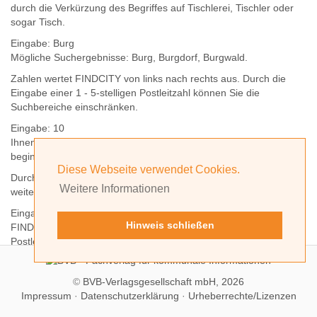
durch die Verkürzung des Begriffes auf
Tischlerei
,
Tischler
oder
sogar
Tisch
.
Eingabe:
Burg
Mögliche Suchergebnisse:
Burg
,
Burg
dorf,
Burg
wald.
Zahlen wertet FINDCITY von links nach rechts aus. Durch die
Eingabe einer 1 - 5-stelligen Postleitzahl können Sie die
Suchbereiche einschränken.
Eingabe:
10
Ihnen werden
alle Orte
angezeigt, deren
Postleitzahl
mit einer
10
beginnt.
Diese Webseite verwendet Cookies.
Durch Hinzufügen weiterer Ziffern können Sie den Suchbereich
Weitere Informationen
weiter einschränken.
Eingabe:
10585
Hinweis schließen
FINDCITY präsentiert Ihnen ausschließlich die zu dieser
Postleitzahl gehörende Kommune; in diesem Fall Berlin.
©
BVB-Verlagsgesellschaft mbH, 2026
Impressum
·
Datenschutzerklärung
·
Urheberrechte/Lizenzen