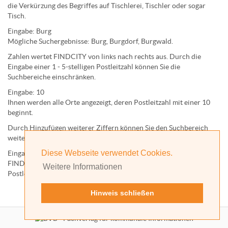
die Verkürzung des Begriffes auf
Tischlerei
,
Tischler
oder sogar
Tisch
.
Eingabe:
Burg
Mögliche Suchergebnisse:
Burg
,
Burg
dorf,
Burg
wald.
Zahlen wertet FINDCITY von links nach rechts aus. Durch die
Eingabe einer 1 - 5-stelligen Postleitzahl können Sie die
Suchbereiche einschränken.
Eingabe:
10
Ihnen werden
alle Orte
angezeigt, deren
Postleitzahl
mit einer
10
beginnt.
Durch Hinzufügen weiterer Ziffern können Sie den Suchbereich
weiter einschränken.
Diese Webseite verwendet Cookies.
Eingabe:
10585
FINDCITY präsentiert Ihnen ausschließlich die zu dieser
Weitere Informationen
Postleitzahl gehörende Kommune; in diesem Fall Berlin.
Hinweis schließen