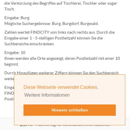
die Verkürzung des Begriffes auf
Tischlerei
,
Tischler
oder sogar
Tisch
.
Eingabe:
Burg
Mögliche Suchergebnisse:
Burg
,
Burg
dorf,
Burg
wald.
Zahlen wertet FINDCITY von links nach rechts aus. Durch die
Eingabe einer 1 - 5-stelligen Postleitzahl können Sie die
Suchbereiche einschränken.
Eingabe:
10
Ihnen werden
alle Orte
angezeigt, deren
Postleitzahl
mit einer
10
beginnt.
Durch Hinzufügen weiterer Ziffern können Sie den Suchbereich
weiter einschränken.
Diese Webseite verwendet Cookies.
Eingabe:
10585
FINDCITY präsentiert Ihnen ausschließlich die zu dieser
Weitere Informationen
Postleitzahl gehörende Kommune; in diesem Fall Berlin.
Hinweis schließen