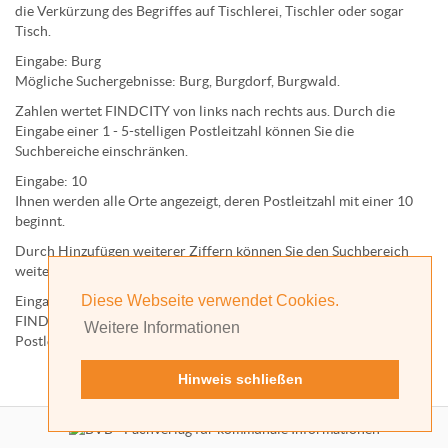
die Verkürzung des Begriffes auf
Tischlerei
,
Tischler
oder sogar
Tisch
.
Eingabe:
Burg
Mögliche Suchergebnisse:
Burg
,
Burg
dorf,
Burg
wald.
Zahlen wertet FINDCITY von links nach rechts aus. Durch die
Eingabe einer 1 - 5-stelligen Postleitzahl können Sie die
Suchbereiche einschränken.
Eingabe:
10
Ihnen werden
alle Orte
angezeigt, deren
Postleitzahl
mit einer
10
beginnt.
Durch Hinzufügen weiterer Ziffern können Sie den Suchbereich
weiter einschränken.
Diese Webseite verwendet Cookies.
Eingabe:
10585
FINDCITY präsentiert Ihnen ausschließlich die zu dieser
Weitere Informationen
Postleitzahl gehörende Kommune; in diesem Fall Berlin.
Hinweis schließen