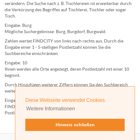
verändern. Die Suche nach z. B.
Tischlereien
ist erweiterbar durch
die Verkürzung des Begriffes auf
Tischlerei
,
Tischler
oder sogar
Tisch
.
Eingabe:
Burg
Mögliche Suchergebnisse:
Burg
,
Burg
dorf,
Burg
wald.
Zahlen wertet FINDCITY von links nach rechts aus. Durch die
Eingabe einer 1 - 5-stelligen Postleitzahl können Sie die
Suchbereiche einschränken.
Eingabe:
10
Ihnen werden
alle Orte
angezeigt, deren
Postleitzahl
mit einer
10
beginnt.
Durch Hinzufügen weiterer Ziffern können Sie den Suchbereich
weiter einschränken.
Diese Webseite verwendet Cookies.
Eingabe:
10585
FINDCITY präsentiert Ihnen ausschließlich die zu dieser
Weitere Informationen
Postleitzahl gehörende Kommune; in diesem Fall Berlin.
Hinweis schließen