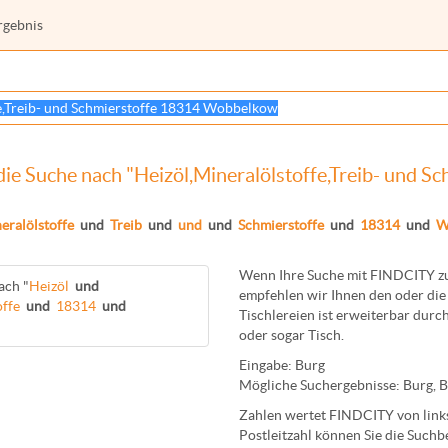
rgebnis
die Suche nach "Heizöl,Mineralölstoffe,Treib- und
eralölstoffe
und
Treib
und
und
und
Schmierstoffe
und
18314
und
W
Wenn Ihre Suche mit FINDCITY zun
ach "
Heizöl
und
empfehlen wir Ihnen den oder die 
offe
und
18314
und
Tischlereien
ist erweiterbar durch
oder sogar
Tisch
.
Eingabe:
Burg
Mögliche Suchergebnisse:
Burg
,
B
Zahlen wertet FINDCITY von links 
Postleitzahl können Sie die Suchb