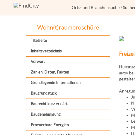
Orts- und Branchensuche
/
Suche
Wohn(t)raumbroschüre
Titelseite
Inhaltsverzeichnis
Freizei
Vorwort
Hunsrück
Zahlen, Daten, Fakten
aktiv be
gestalten
Grundlegende Informationen
Anregung
Baugrundstück
Ju
N
Baurecht kurz erklärt
V
Baugenehmigung
M
L
Erneuerbare Energien
M
Ha