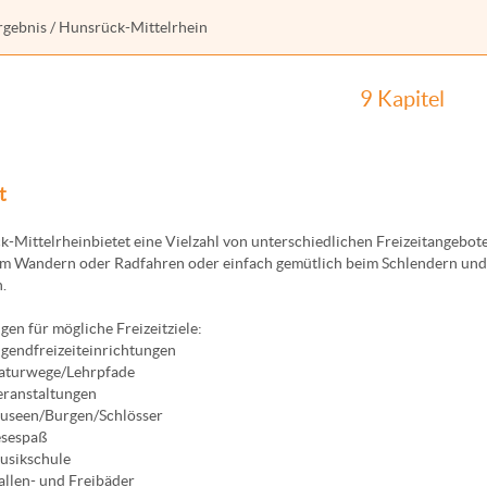
rgebnis
/ Hunsrück-Mittelrhein
9 Kapitel
t
-Mittelrheinbietet eine Vielzahl von unterschiedlichen Freizeitangebot
im Wandern oder Radfahren oder einfach gemütlich beim Schlendern und Sc
.
en für mögliche Freizeitziele:
gendfreizeiteinrichtungen
aturwege/Lehrpfade
eranstaltungen
useen/Burgen/Schlösser
esespaß
usikschule
llen- und Freibäder