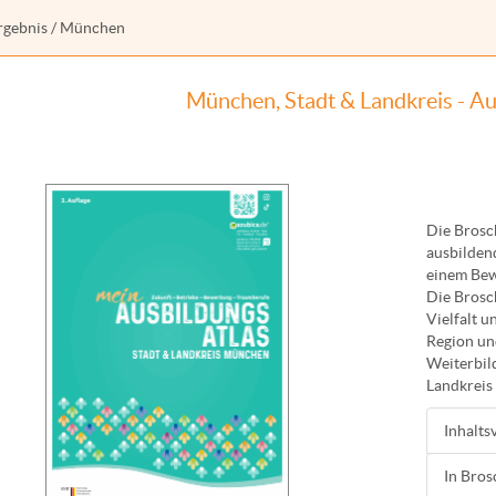
rgebnis
/ München
München, Stadt & Landkreis - Au
Die Brosc
ausbilden
einem Bew
Die Brosch
Vielfalt 
Region un
Weiterbil
Landkreis
Inhalts
In Bros