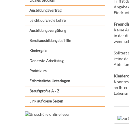
Duales Studium
Triffst 
Angabe d
Ausbildungsvertrag
Eindruck
Leicht durch die Lehre
Freundli
Keine An
Ausbildungsvergütung
in der d
Berufsausbildungsbeihilfe
wenn seh
Kindergeld
Solltest 
keine de
Der erste Arbeitstag
Abteilun
Praktikum
Kleider
Erforderliche Unterlagen
Konntest
an ihrer
Berufsprofile A - Z
Lebensmi
Link auf diese Seiten