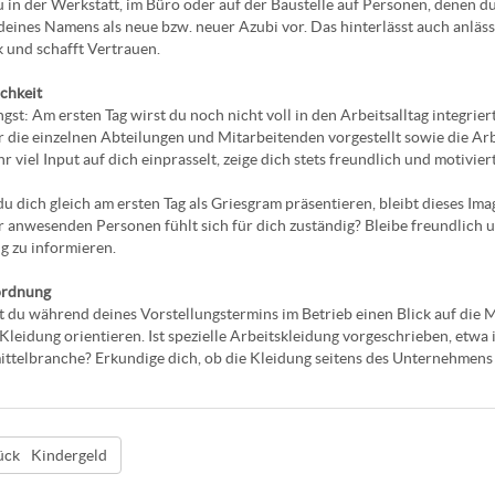
du in der Werkstatt, im Büro oder auf der Baustelle auf Personen, denen du
eines Namens als neue bzw. neuer Azubi vor. Das hinterlässt auch anlä
 und schafft Vertrauen.
chkeit
gst: Am ersten Tag wirst du noch nicht voll in den Arbeitsalltag integrier
ir die einzelnen Abteilungen und Mitarbeitenden vorgestellt sowie die 
r viel Input auf dich einprasselt, zeige dich stets freundlich und motiviert
du dich gleich am ersten Tag als Griesgram präsentieren, bleibt dieses Imag
r anwesenden Personen fühlt sich für dich zuständig? Bleibe freundlich u
g zu informieren.
ordnung
 du während deines Vorstellungstermins im Betrieb einen Blick auf die M
 Kleidung orientieren. Ist spezielle Arbeitskleidung vorgeschrieben, etw
ttelbranche? Erkundige dich, ob die Kleidung seitens des Unternehmens g
Kindergeld