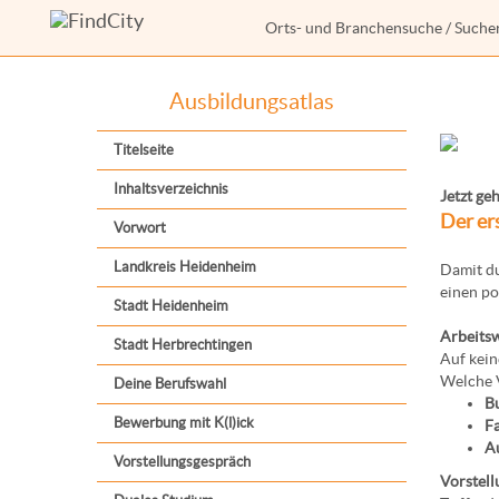
Orts- und Branchensuche
/
Suche
Ausbildungsatlas
Titelseite
Inhaltsverzeichnis
Jetzt geh
Der er
Vorwort
Landkreis Heidenheim
Damit du
einen po
Stadt Heidenheim
Arbeits
Stadt Herbrechtingen
Auf kein
Welche V
Deine Berufswahl
B
Bewerbung mit K(l)ick
Fa
A
Vorstellungsgespräch
Vorstell