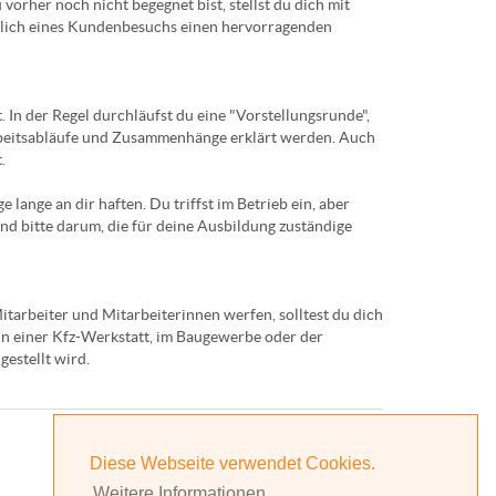
 vorher noch nicht begegnet bist, stellst du dich mit
sslich eines Kundenbesuchs einen hervorragenden
t. In der Regel durchläufst du eine "Vorstellungsrunde",
Arbeitsabläufe und Zusammenhänge erklärt werden. Auch
.
e lange an dir haften. Du triffst im Betrieb ein, aber
nd bitte darum, die für deine Ausbildung zuständige
itarbeiter und Mitarbeiterinnen werfen, solltest du dich
a in einer Kfz-Werkstatt, im Baugewerbe oder der
estellt wird.
Praktikum
Diese Webseite verwendet Cookies.
Weitere Informationen