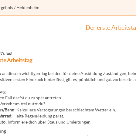
rgebnis
/ Heidenheim
Der erste Arbeitst
t's los!
ste Arbeitstag
 an diesem wichtigen Tag bei den für deine Ausbildung Zuständigen, b
sitiven ersten Eindruck hinterlässt, gilt es, pünktlich und gut vorbereitet
weg
en Fall darfst du zu spät antreten.
erkehrsmittel nutzt du?
us/Bahn:
Kalkuliere Verzögerungen bei schlechtem Wetter ein.
hrrad:
Halte Regenkleidung parat.
uto:
Informiere dich über Staus und Umleitungen.
ung