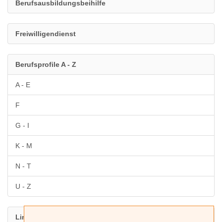
Berufsausbildungsbeihilfe
Freiwilligendienst
Berufsprofile A - Z
A - E
F
G - I
K - M
N - T
U - Z
Link auf diese Seiten