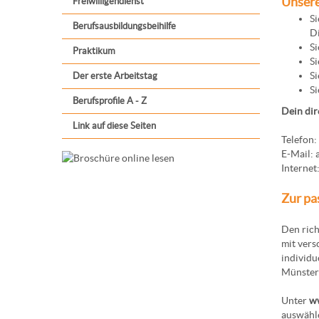
Unsere
Freiwilligendienst
Si
Berufsausbildungsbeihilfe
Di
Si
Praktikum
Si
Si
Der erste Arbeitstag
Si
Berufsprofile A - Z
Dein dir
Link auf diese Seiten
Telefon
E-Mail:
Internet
Zur pa
Den rich
mit vers
individu
Münsterl
Unter
ww
auswähle