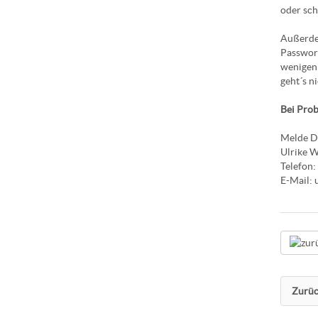
oder sch
Außerdem
Passwort
wenigen 
geht´s ni
Bei Prob
Melde Di
Ulrike 
Telefon
E-Mail:
Zurüc