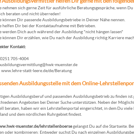
 Ausbildungsvermittler helfen Dir gerne mit den folgend
e nehmen sich gerne Zeit für ausführliche Beratungsgespräche, wenn Du 
ch beraten und nicht überreden!
e können Dir passende Ausbildungsbetriebe in Deiner Nähe nennen.
e helfen Dir bei der Kontaktaufnahme mit Betrieben.
e werden Dich auch während der Ausbildung "nicht hängen lassen"
e können Dir erzählen, wie Du nach der Ausbildung richtig Karriere mac
ekter Kontakt:
: 0251 705-4004
 ausbildungsvermittlung@hwk-muenster.de
: www.lehre-statt-leere.de/de/Beratung
ssenden Ausbildungsstelle mit dem Online-Lehrstellenpor
tigen Ausbildungsberuf und passenden Ausbildungsbetrieb zu finden ist 
chiedenen Angeboten bei Deiner Suche unterstützen. Neben der Möglichk
ell beraten, haben wir ein Lehrstellenportal eingerichtet, in dem Du vie
and und dem nördlichen Ruhrgebiet findest.
w.hwk-muenster.de/lehrstellenboerse
gelangst Du auf die Startseite. 
n oder kombinieren: Entweder suchst Du nach einzelnen Ausbildungsbe