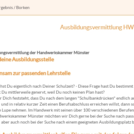
rgebnis
/ Borken
Ausbildungsvermittlung H
ungsvermittlung der Handwerkskammer Münster
deine Ausbildungsstelle
sam zur passenden Lehrstelle
st Du eigentlich nach Deiner Schulzeit? - Diese Frage hast Du bestimmt s
t Du mittlerweile genervt, weil Du noch keinen Plan hast?
 Dich feststeht, dass Du nach dem langen "Schulbankdrücken" endlich au
und in relativ kurzer Zeit einen Berufsabschluss erreichen willst, dann 
e Lupe nehmen. Im Handwerk mit seinen über 100 verschiedenen Berufen g
dwerkskammer Münster möchten wir Dich gerne bei der Suche nach pass
 aber auch noch bei der Suche nach einem geeigneten Ausbildungsplatz b