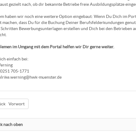
aust gezielt nach, ob dir bekannte Betriebe freie Ausbildungsplätze einges
 haben wir noch eine weitere Option eingebaut: Wenn Du Dich im Portal
 machen, dass Du für die Buchung Deiner Berufsfelderkundungen genutzt
Schritten Bewerbungsunterlagen erstellen und Dich bei den Betrieben au
cht.
lemen im Umgang mit dem Portal helfen wir Dir gerne weiter.
ch einfach bei:
Werning
: 0251 705-1771
 ulrike.werning@hwk-muenster.de
Vorwort
k nach oben