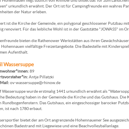
 Hohennauen liegt südlich von Rhinow und bildet das Tor zum Ländchen 
n" urkundlich erwähnt. Der Ort ist für Campingfreunde ein wahres Pa
nheiten der Natur erleben.
rt ist die Kirche der Gemeinde, ein polygonal geschlossener Putzbau mit
g renoviert. Für das leibliche Wohl ist in der Gaststätte "JOWASS" im Or
enfreunde bieten die Rathenower Werkstätten aus ihren Gewächshäusern
n Hohennauen vielfältige Freizeitangebote. Die Badestelle mit Kinderspie
men Aufenthalt.
il Wassersuppe
inwohner*innen:
89
tsvorsteher*in:
Antje Pillatzki
Mail:
ov-wassersuppe@rhinow.de
 Wassersuppe wurde erstmalig 1441 urkundlich erwähnt als "Watersopp"
che Bedeutung haben in der Gemeinde die Kirche und das Gutshaus. Die K
 Rundbogenfenstern. Das Gutshaus, ein eingeschossiger barocker Putzba
n, ist nach 1780 erbaut.
ersportler bietet der am Ort angrenzende Hohennauener See ausgezeich
hönen Badestrand mit Liegewiese und eine Beachvolleyballanlage.