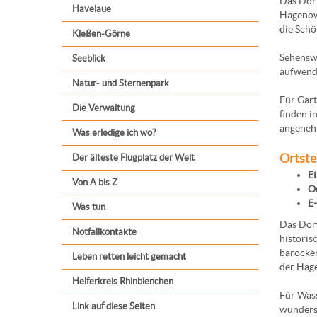
Das Dorf
Havelaue
Hagenowe
die Schö
Kleßen-Görne
Sehenswe
Seeblick
aufwendi
Natur- und Sternenpark
Für Gart
Die Verwaltung
finden i
angeneh
Was erledige ich wo?
Ortste
Der älteste Flugplatz der Welt
E
Von A bis Z
Or
E-
Was tun
Das Dorf
Notfallkontakte
historis
barocken
Leben retten leicht gemacht
der Hage
Helferkreis Rhinbienchen
Für Wass
Link auf diese Seiten
wundersc