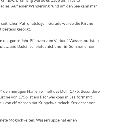
Rhinow. Erstmalig wurde es 1386 als "Hus to
radies. Auf einer Wanderung rund um den See kann man
 seitlichen Patronatslogen. Gerade wurde die Kirche
t bestens gesorgt.
 das ganze Jahr Pflanzen zum Verkauf. Wassertouristen
lplatz und Badeinsel bietet nicht nur im Sommer einen
, den heutigen Namen erhielt das Dorf 1775. Besondere
irche von 1756 ist ein Fachwerkbau in Saalform mit
u von elf Achsen mit Kuppelwalmdach, Sitz derer von
nete Möglichkeiten. Wassersuppe hat einen