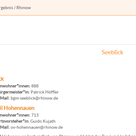
rgebnis
/ Rhinow
Seeblick
ck
inwohner*innen:
888
rgermeister*in:
Patrick Höffler
Mail:
bgm-seeblick@rhinow.de
il Hohennauen
inwohner*innen:
713
tsvorsteher*in:
Guido Kujath
Mail:
ov-hohennauen@rhinow.de