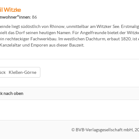
il Witzke
inwohner*innen:
86
inde liegt südöstlich von Rhinow, unmittelbar am Witzker See. Erstmali
ielt das Dorf seinen heutigen Namen. Für Angelfreunde bietet der Witzker
ein rechteckiger Fachwerkbau. Im westlichen Dachturm, erbaut 1820, ist
 Kanzelaltar und Emporen aus dieser Bauzeit.
Kleßen-Görne
k nach oben
©
BVB-Verlagsgesellschaft mbH, 2