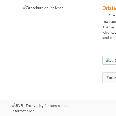
Ortste
E
Die Geme
1541 erh
Kirche, 
sind ein
Zurüc