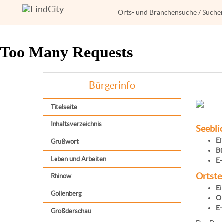
Orts- und Branchensuche
/
Suche
Bürgerinfo
Titelseite
Inhaltsverzeichnis
Seebli
E
Grußwort
Bü
Leben und Arbeiten
E-
Ortste
Rhinow
E
Gollenberg
Or
E-
Großderschau