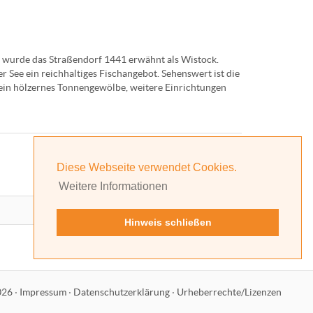
g wurde das Straßendorf 1441 erwähnt als Wistock.
 See ein reichhaltiges Fischangebot. Sehenswert ist die
 ein hölzernes Tonnengewölbe, weitere Einrichtungen
Natur- und Sternenpark
Diese Webseite verwendet Cookies.
Weitere Informationen
Hinweis schließen
026
·
Impressum
·
Datenschutzerklärung
·
Urheberrechte/Lizenzen