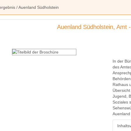
ergebnis
/ Auenland Südholstein
Auenland Südholstein, Amt -
In der Bür
des Amtes
Ansprechp
Behörden 
Rathaus u
Übersicht
Jugend, B
Soziales 
Sehenswür
Auenland 
Inhalts